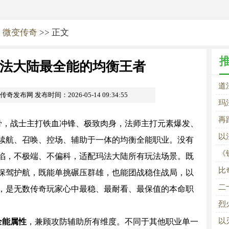
>
微变传奇
>> 正文
法大陆最全能的均衡王者
道
om传奇发布网
发布时间：2026-05-14 09:34:55
玛
再
骨，战士主打铁血冲锋、极致肉身，法师主打元素爆发、
以
续航、召唤、控场、辅助于一体的均衡全能职业。没有
陆
《
陷，不极端、不偏科，适配玛法大陆所有玩法场景。既
比
保驾护航，既能单挑碾压群雄，也能团战稳住战局，以
二
，是无数传奇玩家心中最稳、最耐看、最保值的本命职
烈
铁
以
全能属性
，兼顾攻防辅助所有维度。不同于其他职业单一