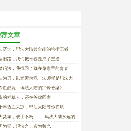
推荐文章
法济世，玛法大陆最全能的均衡王者
法旧路，我们把青春走成了重逢
踏玛法，我找回了藏在像素里的青春.
法为刃，以元素为魂，法师就是玛法大
的魔法传奇
铁血战魂：玛法大陆的冲锋脊梁》
奇的稻草人，还在等你回家
十年热血未凉，玛法大陆等你归航
火焚城，战士不朽 —— 玛法大陆永远的
血脊梁
刃为誓，玛法之上皆为荣光