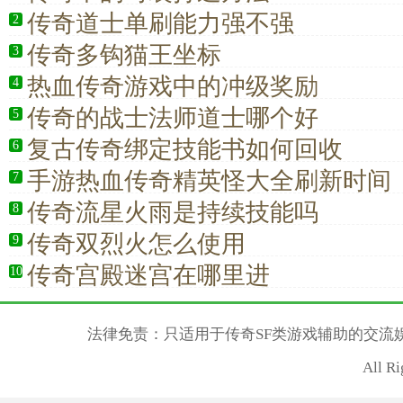
传奇道士单刷能力强不强
2
传奇多钩猫王坐标
3
热血传奇游戏中的冲级奖励
4
传奇的战士法师道士哪个好
5
复古传奇绑定技能书如何回收
6
手游热血传奇精英怪大全刷新时间
7
传奇流星火雨是持续技能吗
8
传奇双烈火怎么使用
9
传奇宫殿迷宫在哪里进
10
法律免责：只适用于传奇SF类游戏辅助的交流
All R