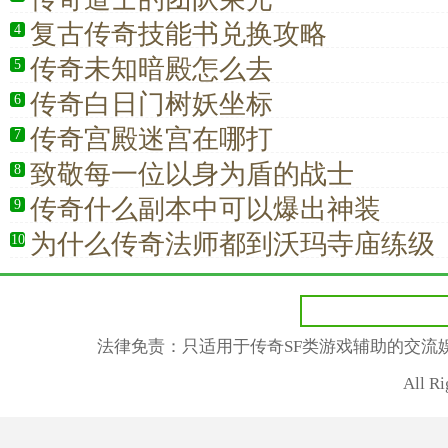
复古传奇技能书兑换攻略
4
传奇未知暗殿怎么去
5
传奇白日门树妖坐标
6
传奇宫殿迷宫在哪打
7
致敬每一位以身为盾的战士
8
传奇什么副本中可以爆出神装
9
为什么传奇法师都到沃玛寺庙练级
10
法律免责：只适用于传奇SF类游戏辅助的交流
All R