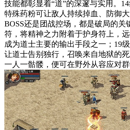
技能都彰显着“道”的深邃与实用。1
特殊药粉可让敌人持续掉血、防御大
BOSS还是团战控场，都是破局的关
符，将精神之力附着于护身符上，远
成为道士主要的输出手段之一；19
让道士告别独行，召唤来自地狱的死
一人一骷髅，便可在野外从容应对群