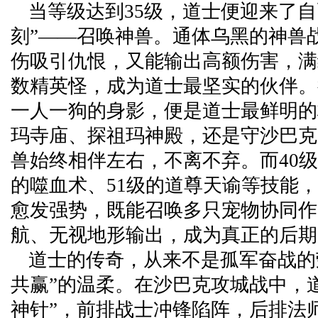
当等级达到35级，道士便迎来了自
刻”——召唤神兽。通体乌黑的神兽
伤吸引仇恨，又能输出高额伤害，满
数精英怪，成为道士最坚实的伙伴。
一人一狗的身影，便是道士最鲜明的
玛寺庙、探祖玛神殿，还是守沙巴克
兽始终相伴左右，不离不弃。而40级
的噬血术、51级的道尊天谕等技能
愈发强势，既能召唤多只宠物协同作
航、无视地形输出，成为真正的后期
道士的传奇，从来不是孤军奋战的
共赢”的温柔。在沙巴克攻城战中，
神针”，前排战士冲锋陷阵，后排法