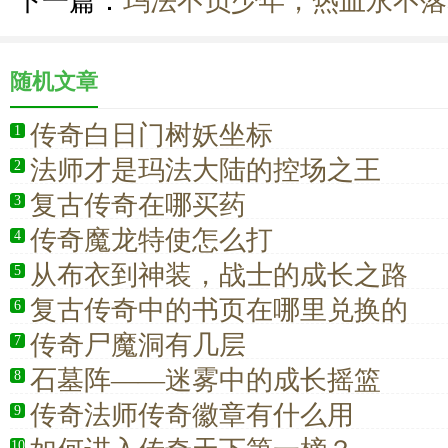
下一篇：
玛法不负少年，热血永不落
随机文章
传奇白日门树妖坐标
1
法师才是玛法大陆的控场之王
2
复古传奇在哪买药
3
传奇魔龙特使怎么打
4
从布衣到神装，战士的成长之路
5
复古传奇中的书页在哪里兑换的
6
传奇尸魔洞有几层
7
石墓阵——迷雾中的成长摇篮
8
传奇法师传奇徽章有什么用
9
10