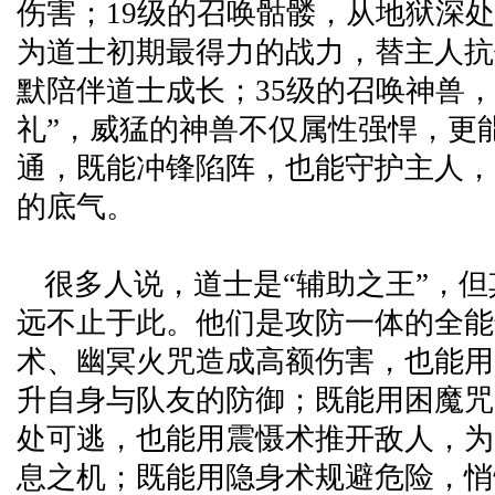
伤害；19级的召唤骷髅，从地狱深
为道士初期最得力的战力，替主人抗
默陪伴道士成长；35级的召唤神兽，
礼”，威猛的神兽不仅属性强悍，更
通，既能冲锋陷阵，也能守护主人，
的底气。
很多人说，道士是“辅助之王”，
远不止于此。他们是攻防一体的全能
术、幽冥火咒造成高额伤害，也能用
升自身与队友的防御；既能用困魔咒
处可逃，也能用震慑术推开敌人，为
息之机；既能用隐身术规避危险，悄