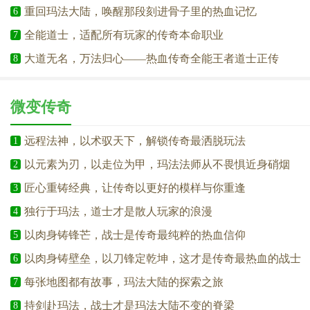
重回玛法大陆，唤醒那段刻进骨子里的热血记忆
6
全能道士，适配所有玩家的传奇本命职业
7
大道无名，万法归心——热血传奇全能王者道士正传
8
微变传奇
远程法神，以术驭天下，解锁传奇最洒脱玩法
1
以元素为刃，以走位为甲，玛法法师从不畏惧近身硝烟
2
匠心重铸经典，让传奇以更好的模样与你重逢
3
独行于玛法，道士才是散人玩家的浪漫
4
以肉身铸锋芒，战士是传奇最纯粹的热血信仰
5
以肉身铸壁垒，以刀锋定乾坤，这才是传奇最热血的战士
6
每张地图都有故事，玛法大陆的探索之旅
7
持剑赴玛法，战士才是玛法大陆不变的脊梁
8