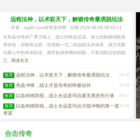
远程法神，以术驭天下，解锁传奇最洒脱玩法
作者：wg45.com传奇发布网 日期:2026-08-09 09:53:11
在热血传奇的广袤大陆上，战士的铁血近战、道士的制衡续航各
有特色，但唯有法师，凭借独一无二的远程法术体系，成为无数
玩家心中的本命职业。摒弃贴身肉搏的凶险，不靠消耗拉扯的隐
忍...
阅读全文
远程法神，以术驭天下，解锁传奇最洒脱玩法
08-09
推荐
热血冲锋，战士才是传奇的终极信仰
08-08
推荐
以血肉铸防线，战士永远是玛法最无畏的先行者
08-07
推荐
以血肉铸防线，战士永远是玛法大陆冲锋的第一道
08-06
推荐
脊梁
以元素为刃，以走位为甲，玛法法师从不畏惧近身
08-05
推荐
硝烟
合击传奇