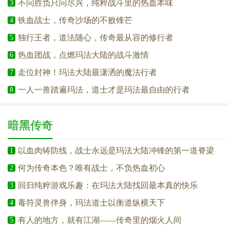
不问胜负只问尽兴，纯粹战斗里的热血本味
3
铁血战士，传奇沙场的不败锋芒
4
独行王者，道法随心，传奇最从容的修行者
5
热血团战，点燃玛法大陆的战斗激情
6
走位封神！玛法大陆最潇洒的魔法行者
7
一人一兽踏遍玛法，道士才是玛法最自由的行者
8
暗黑传奇
以血肉铸防线，战士永远是玛法大陆冲锋的第一道脊梁
1
何为传奇本色？唯有战士，不负热血初心
2
回归纯粹游戏乐趣：在玛法大陆找回最本真的快乐
3
毒符灵兽伴身，玛法道士以衡道纵横天下
4
有人的地方，就有江湖——传奇里的烟火人间
5