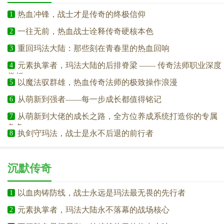
热血冲锋，战士才是传奇的终极信仰
1
一往无前，热血战士诠释传奇硬核本色
2
重回玛法大陆：那些刻在青春里的热血回响
3
元素执掌者，玛法大陆的后排脊梁 —— 传奇法师职业深度
4
赏析
以魔法驭群雄，热血传奇法师的极致操作浪漫
5
从萌新到强者——每一步成长都值得铭记
6
从萌新到大佬的成长之路，全方位养成系统打造你的专属
7
角色
执剑守玛法，战士是永不后退的前行者
8
沉默传奇
以血肉铸防线，战士永远是玛法最无畏的先行者
1
元素执掌者，玛法大陆永不落幕的战场核心
2